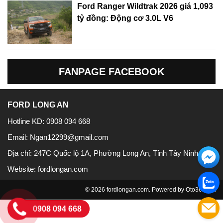
Ford Ranger Wildtrak 2026 giá 1,093
tỷ đồng: Động cơ 3.0L V6
FANPAGE FACEBOOK
FORD LONG AN
Hotline KD:
0908 094 668
Email:
Ngan12299@gmail.com
Địa chỉ:
247C Quốc lộ 1A, Phường Long An, Tỉnh Tây Ninh
Website:
fordlongan.com
© 2026 fordlongan.com. Powered by
Oto360.net
0908 094 668