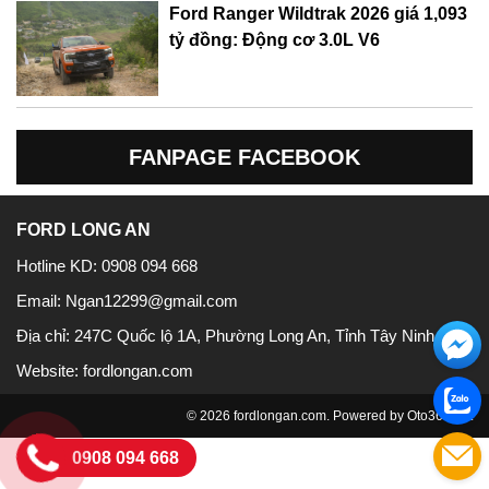
Ford Ranger Wildtrak 2026 giá 1,093
tỷ đồng: Động cơ 3.0L V6
FANPAGE FACEBOOK
FORD LONG AN
Hotline KD:
0908 094 668
Email:
Ngan12299@gmail.com
Địa chỉ:
247C Quốc lộ 1A, Phường Long An, Tỉnh Tây Ninh
Website:
fordlongan.com
© 2026 fordlongan.com. Powered by
Oto360.net
0908 094 668