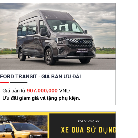
FORD TRANSIT - GIÁ BÁN ƯU ĐÃI
907,000,000
Giá bán từ
VND
Ưu đãi giảm giá và tặng phụ kiện.