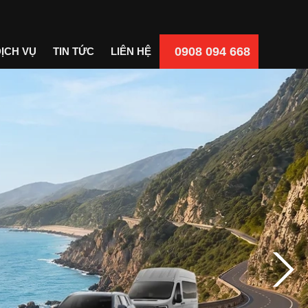
0908 094 668
ỊCH VỤ
TIN TỨC
LIÊN HỆ