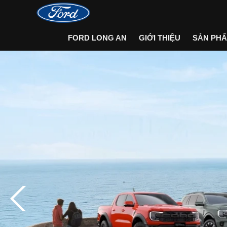
FORD LONG AN
GIỚI THIỆU
SẢN PH