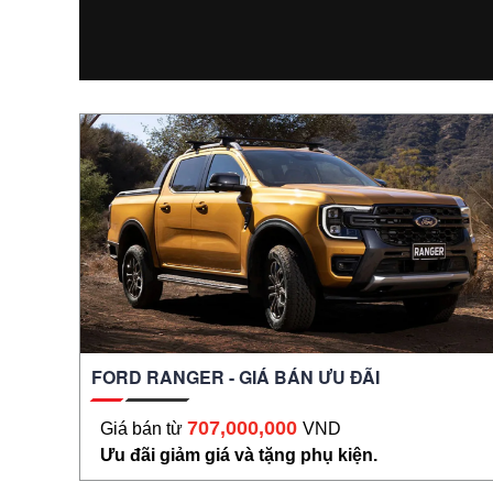
FORD RANGER - GIÁ BÁN ƯU ĐÃI
707,000,000
Giá bán từ
VND
Ưu đãi giảm giá và tặng phụ kiện.