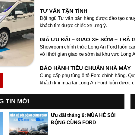
TƯ VẤN TẬN TÌNH
Đội ngũ Tư vấn bán hàng được đào tạo chuy
khách tìm được chiếc xe ưng ý.
GIÁ ƯU ĐÃI – GIAO XE SỚM – TRẢ 
Showroom chính thức Long An Ford luôn cam
với thời gian giao xe sớm tại khu vực Long 
BẢO HÀNH TIÊU CHUẨN NHÀ MÁY
Cung cấp phụ tùng ô tô Ford chính hãng. Qu
khách khi mua tại Long An Ford luôn được 
G TIN MỚI
Ưu đãi tháng 6: MÙA HÈ SÔI
ĐỘNG CÙNG FORD