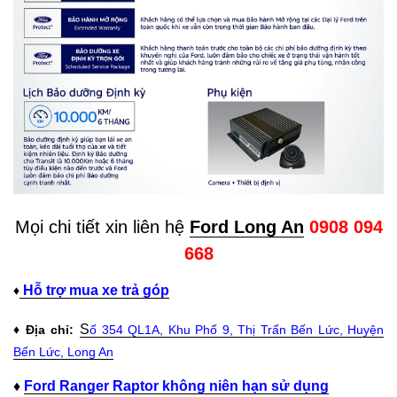
Mọi chi tiết xin liên hệ
Ford Long An
0908 094
668
Hỗ trợ mua xe trả góp
♦
S
♦ Địa chỉ:
ố 354 QL1A, Khu Phố 9, Thị Trấn Bến Lức, Huyện
Bến Lức, Long An
♦
Ford Ranger Raptor không niên hạn sử dụng