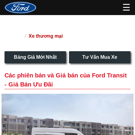
☰
Ford Transit - Giá Bán Ưu Đãi
Xe thương mại
Trang chủ
Bảng Giá Mới Nhất
Tư Vấn Mua Xe
Các phiên bản và Giá bán của Ford Transit
- Giá Bán Ưu Đãi