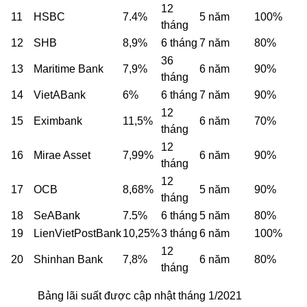
12
11
HSBC
7.4%
5 năm
100%
tháng
12
SHB
8,9%
6 tháng
7 năm
80%
36
13
Maritime Bank
7,9%
6 năm
90%
tháng
14
VietABank
6%
6 tháng
7 năm
90%
12
15
Eximbank
11,5%
6 năm
70%
tháng
12
16
Mirae Asset
7,99%
6 năm
90%
tháng
12
17
OCB
8,68%
5 năm
90%
tháng
18
SeABank
7.5%
6 tháng
5 năm
80%
19
LienVietPostBank
10,25%
3 tháng
6 năm
100%
12
20
Shinhan Bank
7,8%
6 năm
80%
tháng
Bảng lãi suất được cập nhật tháng 1/2021