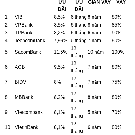
ƯU
ƯU
GIAN VAY
VAY
ĐÃI
ĐÃI
1
VIB
8,5%
6 tháng
8 năm
80%
2
VPBank
8,5%
6 tháng
8 năm
85%
3
TPBank
8,2%
6 tháng
6 năm
90%
4
TechcomBank
7,99%
6 tháng
7 năm
80%
12
5
SacomBank
11,5%
10 năm
100%
tháng
12
6
ACB
9,5%
7 năm
80%
tháng
12
7
BIDV
8%
7 năm
75%
tháng
12
8
MBBank
8,2%
8 năm
80%
tháng
12
9
Vietcombank
8,1%
5 năm
70%
tháng
12
10
VietinBank
8,1%
6 năm
80%
tháng