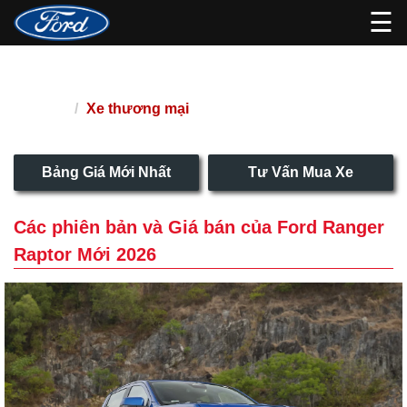
☰
Ford Ranger Raptor Mới 2026
Xe thương mại
Trang chủ
Bảng Giá Mới Nhất
Tư Vấn Mua Xe
Các phiên bản và Giá bán của Ford Ranger
Raptor Mới 2026