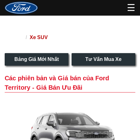
☰
Ford Territory - Giá Bán Ưu Đãi
Xe SUV
Trang chủ
Bảng Giá Mới Nhất
Tư Vấn Mua Xe
Các phiên bản và Giá bán của Ford
Territory - Giá Bán Ưu Đãi